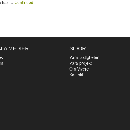
rä har …
Continued
ALA MEDIER
SIDOR
ok
Våra fastigheter
am
Våra projekt
n
Om Vivere
Kontakt