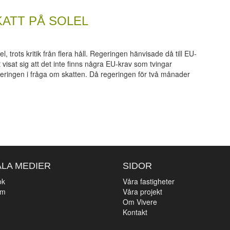
ATT PÅ SOLEL
 trots kritik från flera håll. Regeringen hänvisade då till EU-
isat sig att det inte finns några EU-krav som tvingar
geringen i fråga om skatten. Då regeringen för två månader
ALA MEDIER
SIDOR
ok
Våra fastigheter
am
Våra projekt
n
Om Vivere
Kontakt