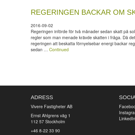
REGERINGEN BACKAR OM SK
2016-09-02
Regeringen införde för två månader sedan skatt på solel,
regler som man menade krävde skatten i fråga. Då det v
regeringen att beskatta förnyelsebar energi backar re
sedan …
Continued
ADRESS
SOCI
Vivere Fastigheter AB
Facebo
Instagr
Ernst Ahlgrens väg 1
LinkedI
112 57 Stockholm
+46 8-22 33 90