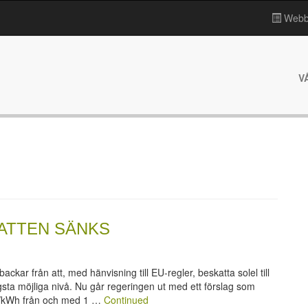
Webbp
V
KATTEN SÄNKS
ckar från att, med hänvisning till EU-regler, beskatta solel till
lägsta möjliga nivå. Nu går regeringen ut med ett förslag som
öre/kWh från och med 1 …
Continued