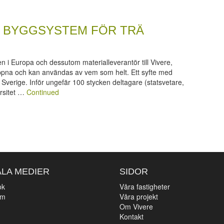
A BYGGSYSTEM FÖR TRÄ
n i Europa och dessutom materialleverantör till Vivere,
ppna och kan användas av vem som helt. Ett syfte med
 Sverige. Inför ungefär 100 stycken deltagare (statsvetare,
ersitet …
Continued
ALA MEDIER
SIDOR
ok
Våra fastigheter
am
Våra projekt
n
Om Vivere
Kontakt