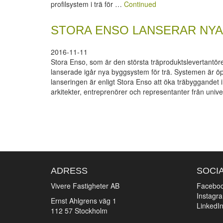
profilsystem i trä för …
Continued
STORA ENSO LANSERAR NY
2016-11-11
Stora Enso, som är den största träproduktslevertantöre
lanserade igår nya byggsystem för trä. Systemen är ö
lanseringen är enligt Stora Enso att öka träbyggandet i
arkitekter, entreprenörer och representanter från univ
ADRESS
SOCI
Vivere Fastigheter AB
Facebo
Instagr
Ernst Ahlgrens väg 1
LinkedI
112 57 Stockholm