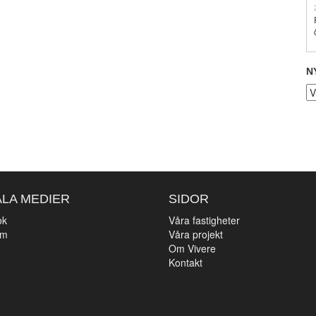
N
Ny
ALA MEDIER
SIDOR
ok
Våra fastigheter
am
Våra projekt
n
Om Vivere
Kontakt