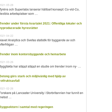
2021-05-28
Tyréns och Superlabs lanserar hållbart konsept: Co-vid-Co,
flexibla arbetsplatser som …
Trender under första kvartalet 2021: Offentliga lokaler och
nyproducerade hyresrätter
2021-04-22
Navet Analytics och Svefas statistik för byggande av och
efterfrågan …
Trender inom kontorsbyggande och hemarbete
2021-03-26
Byggfakta har släppt släppt en studie om trender inom ny- …
Betong görs stark och miljövänlig med hjälp av
rotfruktsavfall
2021-02-26
Forskare på Lancaster University i Storbritannien har funnit en
metod …
Byggsektorn i samtal med regeringen