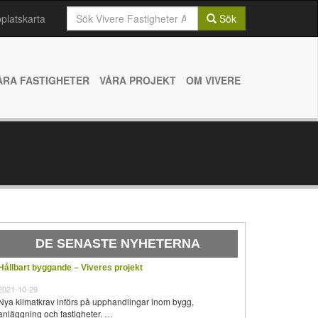
Sök
latskarta
Sök
efter:
ÅRA FASTIGHETER
VÅRA PROJEKT
OM VIVERE
DE SENASTE NYHETERNA
Hållbart byggande – Viveres projekt
2021-10-29
Nya klimatkrav införs på upphandlingar inom bygg,
anläggning och fastigheter. …