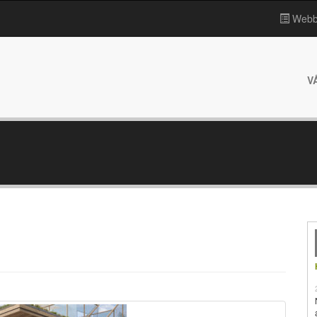
Webbp
V