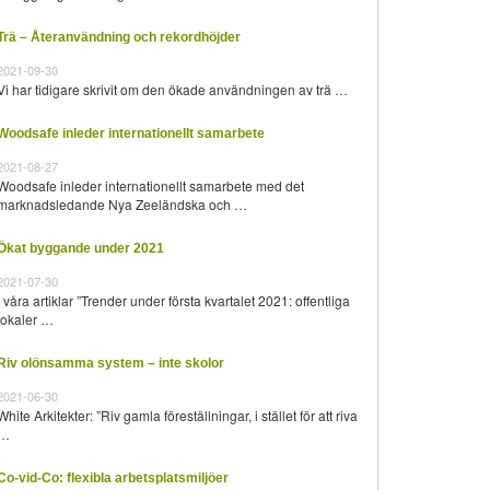
Trä – Återanvändning och rekordhöjder
2021-09-30
Vi har tidigare skrivit om den ökade användningen av trä …
Woodsafe inleder internationellt samarbete
2021-08-27
Woodsafe inleder internationellt samarbete med det
marknadsledande Nya Zeeländska och …
Ökat byggande under 2021
2021-07-30
I våra artiklar ”Trender under första kvartalet 2021: offentliga
lokaler …
Riv olönsamma system – inte skolor
2021-06-30
White Arkitekter: ”Riv gamla föreställningar, i stället för att riva
…
Co-vid-Co: flexibla arbetsplatsmiljöer