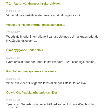
Trä – Återanvändning och rekordhöjder
2021-09-30
Vi har tidigare skrivit om den ökade användningen av trä …
Woodsafe inleder internationellt samarbete
2021-08-27
Woodsafe inleder internationellt samarbete med det marknadsledande
Nya Zeeländska och …
Ökat byggande under 2021
2021-07-30
I våra artiklar ”Trender under första kvartalet 2021: offentliga lokaler …
Riv olönsamma system – inte skolor
2021-06-30
White Arkitekter: ”Riv gamla föreställningar, i stället för att riva …
Co-vid-Co: flexibla arbetsplatsmiljöer
2021-05-28
Tyréns och Superlabs lanserar hållbart konsept: Co-vid-Co, flexibla