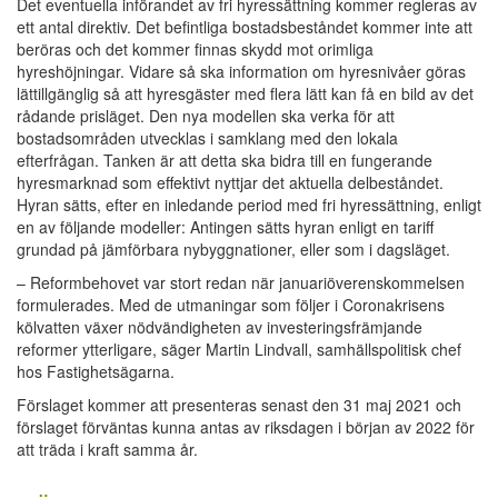
Det eventuella införandet av fri hyressättning kommer regleras av
ett antal direktiv. Det befintliga bostadsbeståndet kommer inte att
beröras och det kommer finnas skydd mot orimliga
hyreshöjningar. Vidare så ska information om hyresnivåer göras
lättillgänglig så att hyresgäster med flera lätt kan få en bild av det
rådande prisläget. Den nya modellen ska verka för att
bostadsområden utvecklas i samklang med den lokala
efterfrågan. Tanken är att detta ska bidra till en fungerande
hyresmarknad som effektivt nyttjar det aktuella delbeståndet.
Hyran sätts, efter en inledande period med fri hyressättning, enligt
en av följande modeller: Antingen sätts hyran enligt en tariff
grundad på jämförbara nybyggnationer, eller som i dagsläget.
– Reformbehovet var stort redan när januariöverenskommelsen
formulerades. Med de utmaningar som följer i Coronakrisens
kölvatten växer nödvändigheten av investeringsfrämjande
reformer ytterligare, säger Martin Lindvall, samhällspolitisk chef
hos Fastighetsägarna.
Förslaget kommer att presenteras senast den 31 maj 2021 och
förslaget förväntas kunna antas av riksdagen i början av 2022 för
att träda i kraft samma år.