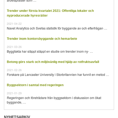
arbetsplatser som …
Trender under första kvartalet 2021: Offentliga lokaler och
nyproducerade hyresrätter
2021-04-22
Navet Analytics och Svefas statistik för byggande av och efterfrågan …
Trender inom kontorsbyggande och hemarbete
2021-03-26
Byggfakta har släppt släppt en studie om trender inom ny- …
Betong görs stark och miljövänlig med hjälp av rotfruktsavfall
2021-02-26
Forskare på Lancaster University i Storbritannien har funnit en metod …
Byggsektorn i samtal med regeringen
2021-01-29
Regeringen och företrädare från byggsektorn i diskussion om ökat
byggande, …
NYHETSARKIV