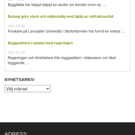
Byggfakta har släppt släppt en studie om trender inom ny- …
Betong görs stark och miljövänlig med hjälp av rotfruktsavfall
2021-02-26
Forskare på Lancaster University i Storbritannien har funnit en metod …
Byggsektorn i samtal med regeringen
2021-01-29
Regeringen och företrädare från byggsektorn i diskussion om ökat
byggande, …
NYHETSARKIV
Nyhetsarkiv
ADRESS