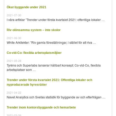
Ökat byggande under 2021
2021-07-30
I våra artiklar ”Trender under första kvartalet 2021: offentliga lokaler …
Riv olönsamma system – inte skolor
2021-06-30
White Arkitekter: ”Riv gamla föreställningar, i stället för att riva …
Co-vid-Co: flexibla arbetsplatsmiljöer
2021-05-28
Tyréns och Superlabs lanserar hållbart konsept: Co-vid-Co, flexibla
arbetsplatser som …
Trender under första kvartalet 2021: Offentliga lokaler och
nyproducerade hyresrätter
2021-04-22
Navet Analytics och Svefas statistik för byggande av och efterfrågan …
Trender inom kontorsbyggande och hemarbete
2021-03-26