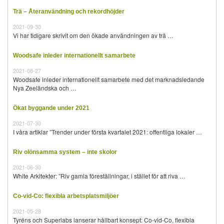
Trä – Återanvändning och rekordhöjder
2021-09-30
Vi har tidigare skrivit om den ökade användningen av trä …
Woodsafe inleder internationellt samarbete
2021-08-27
Woodsafe inleder internationellt samarbete med det marknadsledande
Nya Zeeländska och …
Ökat byggande under 2021
2021-07-30
I våra artiklar ”Trender under första kvartalet 2021: offentliga lokaler …
Riv olönsamma system – inte skolor
2021-06-30
White Arkitekter: ”Riv gamla föreställningar, i stället för att riva …
Co-vid-Co: flexibla arbetsplatsmiljöer
2021-05-28
Tyréns och Superlabs lanserar hållbart konsept: Co-vid-Co, flexibla