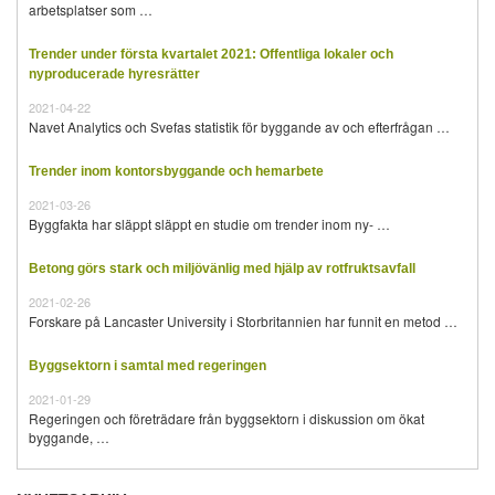
arbetsplatser som …
Trender under första kvartalet 2021: Offentliga lokaler och
nyproducerade hyresrätter
2021-04-22
Navet Analytics och Svefas statistik för byggande av och efterfrågan …
Trender inom kontorsbyggande och hemarbete
2021-03-26
Byggfakta har släppt släppt en studie om trender inom ny- …
Betong görs stark och miljövänlig med hjälp av rotfruktsavfall
2021-02-26
Forskare på Lancaster University i Storbritannien har funnit en metod …
Byggsektorn i samtal med regeringen
2021-01-29
Regeringen och företrädare från byggsektorn i diskussion om ökat
byggande, …