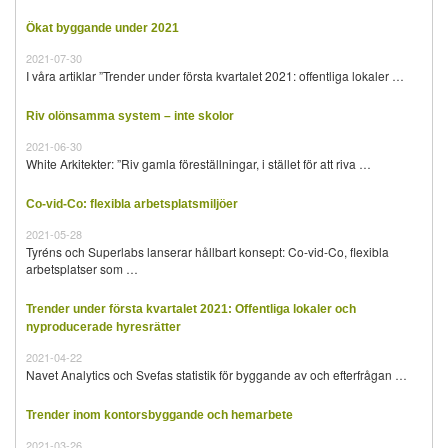
Ökat byggande under 2021
2021-07-30
I våra artiklar ”Trender under första kvartalet 2021: offentliga lokaler …
Riv olönsamma system – inte skolor
2021-06-30
White Arkitekter: ”Riv gamla föreställningar, i stället för att riva …
Co-vid-Co: flexibla arbetsplatsmiljöer
2021-05-28
Tyréns och Superlabs lanserar hållbart konsept: Co-vid-Co, flexibla
arbetsplatser som …
Trender under första kvartalet 2021: Offentliga lokaler och
nyproducerade hyresrätter
2021-04-22
Navet Analytics och Svefas statistik för byggande av och efterfrågan …
Trender inom kontorsbyggande och hemarbete
2021-03-26