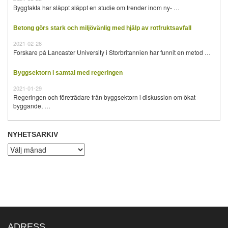
Byggfakta har släppt släppt en studie om trender inom ny- …
Betong görs stark och miljövänlig med hjälp av rotfruktsavfall
2021-02-26
Forskare på Lancaster University i Storbritannien har funnit en metod …
Byggsektorn i samtal med regeringen
2021-01-29
Regeringen och företrädare från byggsektorn i diskussion om ökat
byggande, …
NYHETSARKIV
Nyhetsarkiv
ADRESS