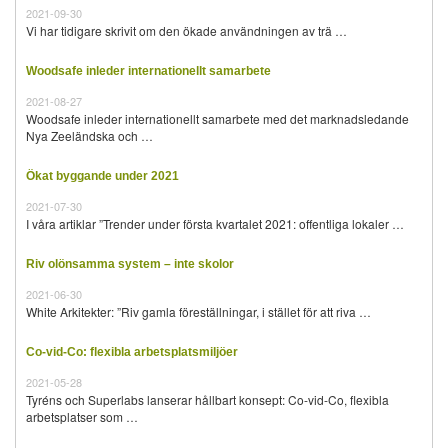
2021-09-30
Vi har tidigare skrivit om den ökade användningen av trä …
Woodsafe inleder internationellt samarbete
2021-08-27
Woodsafe inleder internationellt samarbete med det marknadsledande
Nya Zeeländska och …
Ökat byggande under 2021
2021-07-30
I våra artiklar ”Trender under första kvartalet 2021: offentliga lokaler …
Riv olönsamma system – inte skolor
2021-06-30
White Arkitekter: ”Riv gamla föreställningar, i stället för att riva …
Co-vid-Co: flexibla arbetsplatsmiljöer
2021-05-28
Tyréns och Superlabs lanserar hållbart konsept: Co-vid-Co, flexibla
arbetsplatser som …