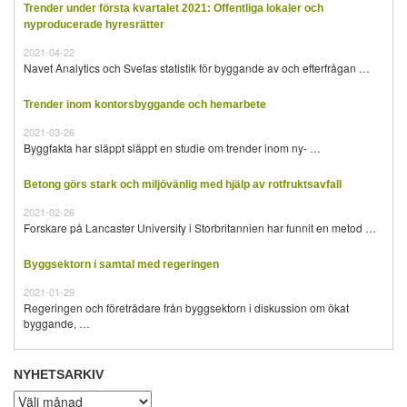
Trender under första kvartalet 2021: Offentliga lokaler och
nyproducerade hyresrätter
2021-04-22
Navet Analytics och Svefas statistik för byggande av och efterfrågan …
Trender inom kontorsbyggande och hemarbete
2021-03-26
Byggfakta har släppt släppt en studie om trender inom ny- …
Betong görs stark och miljövänlig med hjälp av rotfruktsavfall
2021-02-26
Forskare på Lancaster University i Storbritannien har funnit en metod …
Byggsektorn i samtal med regeringen
2021-01-29
Regeringen och företrädare från byggsektorn i diskussion om ökat
byggande, …
NYHETSARKIV
Nyhetsarkiv