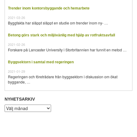
Trender inom kontorsbyggande och hemarbete
2021-03-26
Byggfakta har släppt släppt en studie om trender inom ny- …
Betong görs stark och miljövänlig med hjälp av rotfruktsavfall
2021-02-26
Forskare på Lancaster University i Storbritannien har funnit en metod …
Byggsektorn i samtal med regeringen
2021-01-29
Regeringen och företrädare från byggsektorn i diskussion om ökat
byggande, …
NYHETSARKIV
Nyhetsarkiv