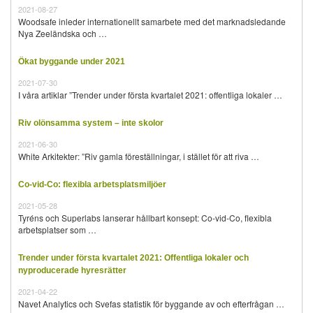
2021-08-27
Woodsafe inleder internationellt samarbete med det marknadsledande
Nya Zeeländska och …
Ökat byggande under 2021
2021-07-30
I våra artiklar ”Trender under första kvartalet 2021: offentliga lokaler …
Riv olönsamma system – inte skolor
2021-06-30
White Arkitekter: ”Riv gamla föreställningar, i stället för att riva …
Co-vid-Co: flexibla arbetsplatsmiljöer
2021-05-28
Tyréns och Superlabs lanserar hållbart konsept: Co-vid-Co, flexibla
arbetsplatser som …
Trender under första kvartalet 2021: Offentliga lokaler och
nyproducerade hyresrätter
2021-04-22
Navet Analytics och Svefas statistik för byggande av och efterfrågan …