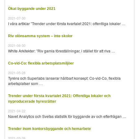
Ökat byggande under 2021
2021-07-30
I våra artiklar ”Trender under första kvartalet 2021: offentliga lokaler …
Riv olönsamma system – inte skolor
2021-06-30
White Arkitekter: ”Riv gamla föreställningar, i stället för att riva …
Co-vid-Co: flexibla arbetsplatsmiljöer
2021-05-28
Tyréns och Superlabs lanserar hållbart konsept: Co-vid-Co, flexibla
arbetsplatser som …
Trender under första kvartalet 2021: Offentliga lokaler och
nyproducerade hyresrätter
2021-04-22
Navet Analytics och Svefas statistik för byggande av och efterfrågan …
Trender inom kontorsbyggande och hemarbete
2021-03-26