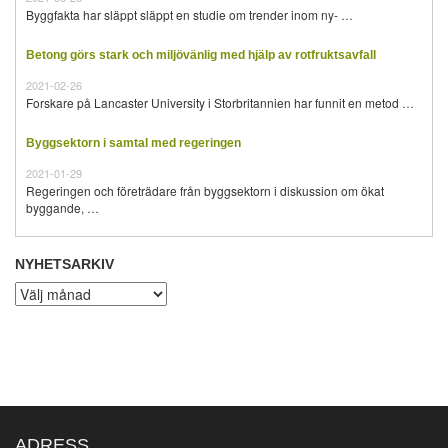
Byggfakta har släppt släppt en studie om trender inom ny- …
Betong görs stark och miljövänlig med hjälp av rotfruktsavfall
2021-02-26
Forskare på Lancaster University i Storbritannien har funnit en metod …
Byggsektorn i samtal med regeringen
2021-01-29
Regeringen och företrädare från byggsektorn i diskussion om ökat
byggande, …
NYHETSARKIV
Nyhetsarkiv
ADRESS