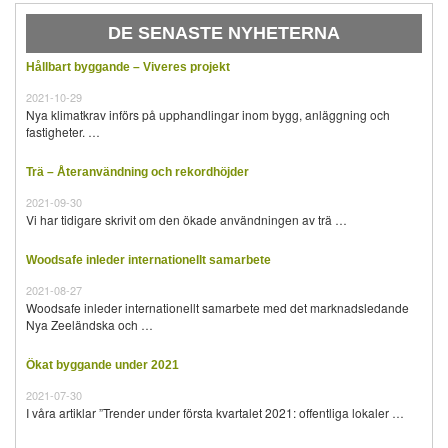
DE SENASTE NYHETERNA
Hållbart byggande – Viveres projekt
2021-10-29
Nya klimatkrav införs på upphandlingar inom bygg, anläggning och
fastigheter. …
Trä – Återanvändning och rekordhöjder
2021-09-30
Vi har tidigare skrivit om den ökade användningen av trä …
Woodsafe inleder internationellt samarbete
2021-08-27
Woodsafe inleder internationellt samarbete med det marknadsledande
Nya Zeeländska och …
Ökat byggande under 2021
2021-07-30
I våra artiklar ”Trender under första kvartalet 2021: offentliga lokaler …