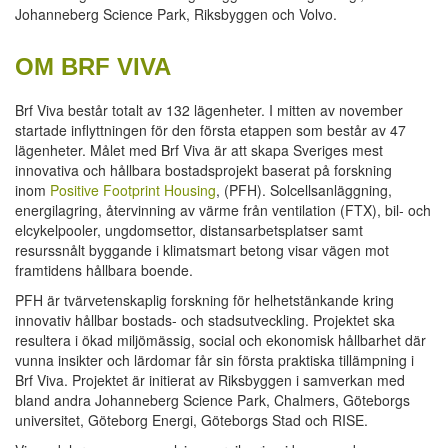
Johanneberg Science Park, Riksbyggen och Volvo.
OM BRF VIVA
Brf Viva består totalt av 132 lägenheter. I mitten av november
startade inflyttningen för den första etappen som består av 47
lägenheter. Målet med Brf Viva är att skapa Sveriges mest
innovativa och hållbara bostadsprojekt baserat på forskning
inom
Positive Footprint Housing
, (PFH). Solcellsanläggning,
energilagring, återvinning av värme från ventilation (FTX), bil- och
elcykelpooler, ungdomsettor, distansarbetsplatser samt
resurssnålt byggande i klimatsmart betong visar vägen mot
framtidens hållbara boende.
PFH är tvärvetenskaplig forskning för helhetstänkande kring
innovativ hållbar bostads- och stadsutveckling. Projektet ska
resultera i ökad miljömässig, social och ekonomisk hållbarhet där
vunna insikter och lärdomar får sin första praktiska tillämpning i
Brf Viva. Projektet är initierat av Riksbyggen i samverkan med
bland andra Johanneberg Science Park, Chalmers, Göteborgs
universitet, Göteborg Energi, Göteborgs Stad och RISE.