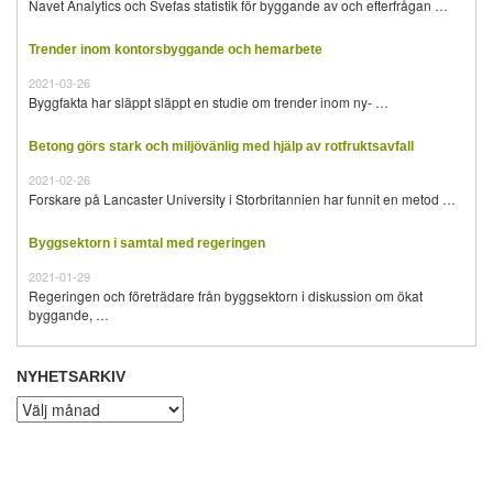
Navet Analytics och Svefas statistik för byggande av och efterfrågan …
Trender inom kontorsbyggande och hemarbete
2021-03-26
Byggfakta har släppt släppt en studie om trender inom ny- …
Betong görs stark och miljövänlig med hjälp av rotfruktsavfall
2021-02-26
Forskare på Lancaster University i Storbritannien har funnit en metod …
Byggsektorn i samtal med regeringen
2021-01-29
Regeringen och företrädare från byggsektorn i diskussion om ökat
byggande, …
NYHETSARKIV
Nyhetsarkiv