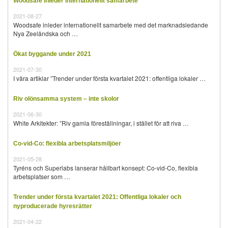
Woodsafe inleder internationellt samarbete
2021-08-27
Woodsafe inleder internationellt samarbete med det marknadsledande
Nya Zeeländska och …
Ökat byggande under 2021
2021-07-30
I våra artiklar ”Trender under första kvartalet 2021: offentliga lokaler …
Riv olönsamma system – inte skolor
2021-06-30
White Arkitekter: ”Riv gamla föreställningar, i stället för att riva …
Co-vid-Co: flexibla arbetsplatsmiljöer
2021-05-28
Tyréns och Superlabs lanserar hållbart konsept: Co-vid-Co, flexibla
arbetsplatser som …
Trender under första kvartalet 2021: Offentliga lokaler och
nyproducerade hyresrätter
2021-04-22