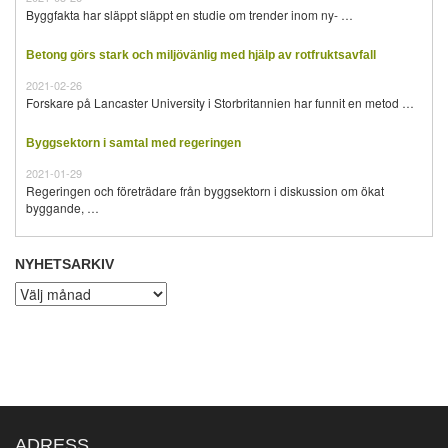
Byggfakta har släppt släppt en studie om trender inom ny- …
Betong görs stark och miljövänlig med hjälp av rotfruktsavfall
2021-02-26
Forskare på Lancaster University i Storbritannien har funnit en metod …
Byggsektorn i samtal med regeringen
2021-01-29
Regeringen och företrädare från byggsektorn i diskussion om ökat
byggande, …
NYHETSARKIV
Nyhetsarkiv
ADRESS