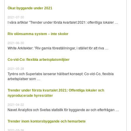
Ökat byggande under 2021
2021-07-30
I våra artiklar ”Trender under första kvartalet 2021: offentliga lokaler …
Riv olönsamma system – inte skolor
2021-06-30
White Arkitekter: ”Riv gamla föreställningar, i stället för att riva …
Co-vid-Co: flexibla arbetsplatsmiljöer
2021-05-28
Tyréns och Superlabs lanserar hållbart konsept: Co-vid-Co, flexibla
arbetsplatser som …
Trender under första kvartalet 2021: Offentliga lokaler och
nyproducerade hyresrätter
2021-04-22
Navet Analytics och Svefas statistik för byggande av och efterfrågan …
Trender inom kontorsbyggande och hemarbete
2021-03-26