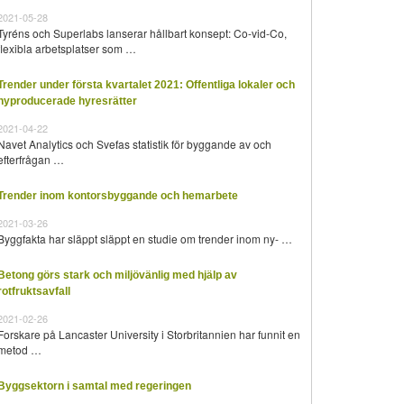
2021-05-28
Tyréns och Superlabs lanserar hållbart konsept: Co-vid-Co,
flexibla arbetsplatser som …
Trender under första kvartalet 2021: Offentliga lokaler och
nyproducerade hyresrätter
2021-04-22
Navet Analytics och Svefas statistik för byggande av och
efterfrågan …
Trender inom kontorsbyggande och hemarbete
2021-03-26
Byggfakta har släppt släppt en studie om trender inom ny- …
Betong görs stark och miljövänlig med hjälp av
rotfruktsavfall
2021-02-26
Forskare på Lancaster University i Storbritannien har funnit en
metod …
Byggsektorn i samtal med regeringen