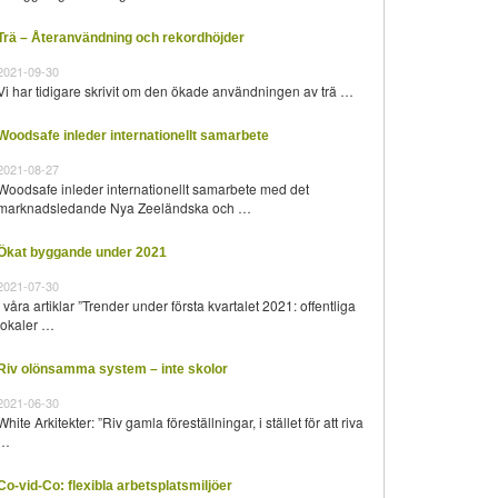
Trä – Återanvändning och rekordhöjder
2021-09-30
Vi har tidigare skrivit om den ökade användningen av trä …
Woodsafe inleder internationellt samarbete
2021-08-27
Woodsafe inleder internationellt samarbete med det
marknadsledande Nya Zeeländska och …
Ökat byggande under 2021
2021-07-30
I våra artiklar ”Trender under första kvartalet 2021: offentliga
lokaler …
Riv olönsamma system – inte skolor
2021-06-30
White Arkitekter: ”Riv gamla föreställningar, i stället för att riva
…
Co-vid-Co: flexibla arbetsplatsmiljöer