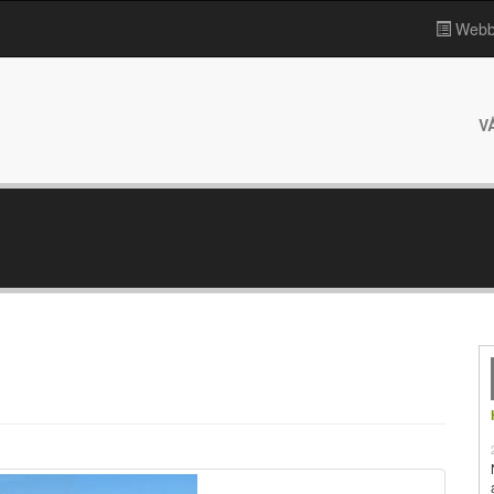
Webbp
V