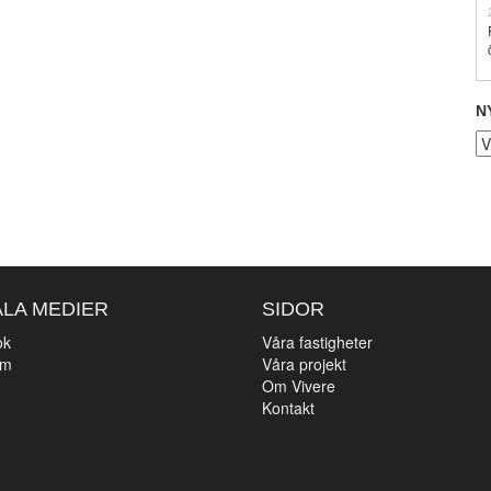
N
Ny
ALA MEDIER
SIDOR
ok
Våra fastigheter
am
Våra projekt
n
Om Vivere
Kontakt