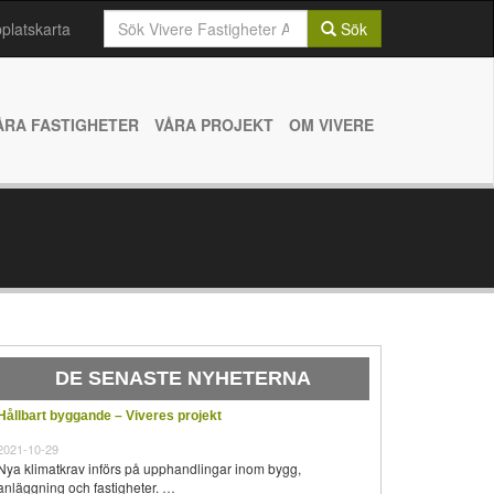
Sök
latskarta
Sök
efter:
ÅRA FASTIGHETER
VÅRA PROJEKT
OM VIVERE
DE SENASTE NYHETERNA
Hållbart byggande – Viveres projekt
2021-10-29
Nya klimatkrav införs på upphandlingar inom bygg,
anläggning och fastigheter. …