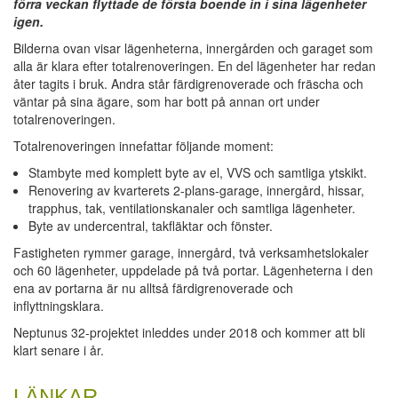
förra veckan flyttade de första boende in i sina lägenheter
igen.
Bilderna ovan visar lägenheterna, innergården och garaget som
alla är klara efter totalrenoveringen. En del lägenheter har redan
åter tagits i bruk. Andra står färdigrenoverade och fräscha och
väntar på sina ägare, som har bott på annan ort under
totalrenoveringen.
Totalrenoveringen innefattar följande moment:
Stambyte med komplett byte av el, VVS och samtliga ytskikt.
Renovering av kvarterets 2-plans-garage, innergård, hissar,
trapphus, tak, ventilationskanaler och samtliga lägenheter.
Byte av undercentral, takfläktar och fönster.
Fastigheten rymmer garage, innergård, två verksamhetslokaler
och 60 lägenheter, uppdelade på två portar. Lägenheterna i den
ena av portarna är nu alltså färdigrenoverade och
inflyttningsklara.
Neptunus 32-projektet inleddes under 2018 och kommer att bli
klart senare i år.
LÄNKAR