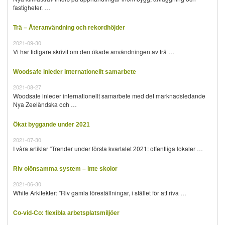
fastigheter. …
Trä – Återanvändning och rekordhöjder
2021-09-30
Vi har tidigare skrivit om den ökade användningen av trä …
Woodsafe inleder internationellt samarbete
2021-08-27
Woodsafe inleder internationellt samarbete med det marknadsledande
Nya Zeeländska och …
Ökat byggande under 2021
2021-07-30
I våra artiklar ”Trender under första kvartalet 2021: offentliga lokaler …
Riv olönsamma system – inte skolor
2021-06-30
White Arkitekter: ”Riv gamla föreställningar, i stället för att riva …
Co-vid-Co: flexibla arbetsplatsmiljöer