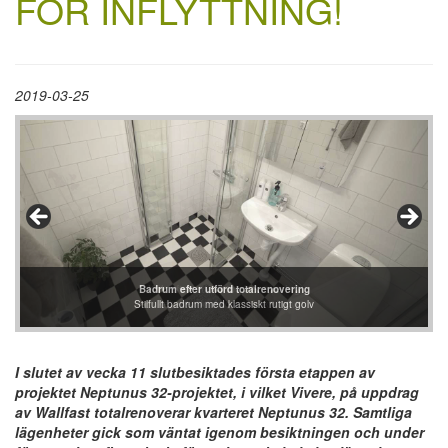
FÖR INFLYTTNING!
2019-03-25
Nya vitvaror packas upp
Sista checken efter utförd totalrenovering
Trappuppgång efter utförd totalrenovering
Vardagsrum efter utförd totalrenovering
Innergård efter utförd totalrenovering
Badrum efter utförd totalrenovering
Garage efter utförd totalrenovering
Kök efter utförd totalrenovering
Stilfullt badrum med klassiskt rutigt golv
Enkelt men funktionellt kök i helvitt
I slutet av vecka 11 slutbesiktades första etappen av
projektet Neptunus 32-projektet, i vilket Vivere, på uppdrag
av Wallfast totalrenoverar kvarteret Neptunus 32. Samtliga
lägenheter gick som väntat igenom besiktningen och under