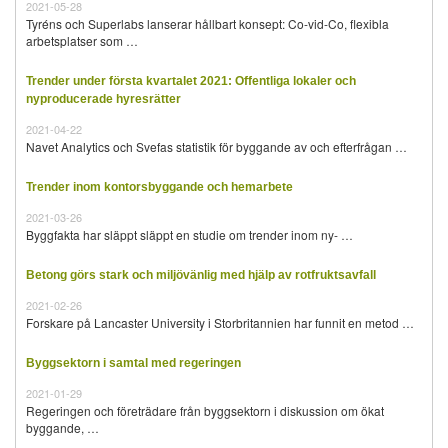
2021-05-28
Tyréns och Superlabs lanserar hållbart konsept: Co-vid-Co, flexibla
arbetsplatser som …
Trender under första kvartalet 2021: Offentliga lokaler och
nyproducerade hyresrätter
2021-04-22
Navet Analytics och Svefas statistik för byggande av och efterfrågan …
Trender inom kontorsbyggande och hemarbete
2021-03-26
Byggfakta har släppt släppt en studie om trender inom ny- …
Betong görs stark och miljövänlig med hjälp av rotfruktsavfall
2021-02-26
Forskare på Lancaster University i Storbritannien har funnit en metod …
Byggsektorn i samtal med regeringen
2021-01-29
Regeringen och företrädare från byggsektorn i diskussion om ökat
byggande, …